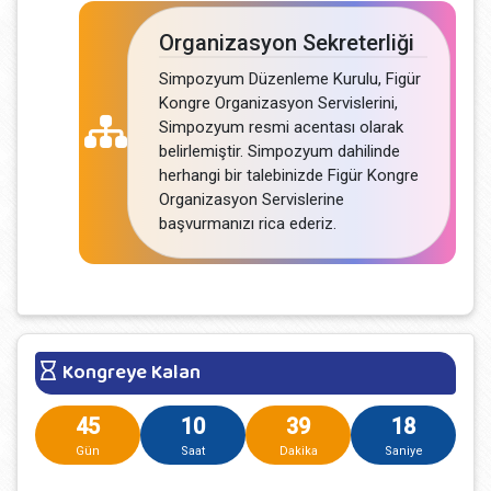
Organizasyon Sekreterliği
Simpozyum Düzenleme Kurulu, Figür
Kongre Organizasyon Servislerini,
Simpozyum resmi acentası olarak
belirlemiştir. Simpozyum dahilinde
herhangi bir talebinizde Figür Kongre
Organizasyon Servislerine
başvurmanızı rica ederiz.
Kongreye Kalan
45
10
39
18
Gün
Saat
Dakika
Saniye