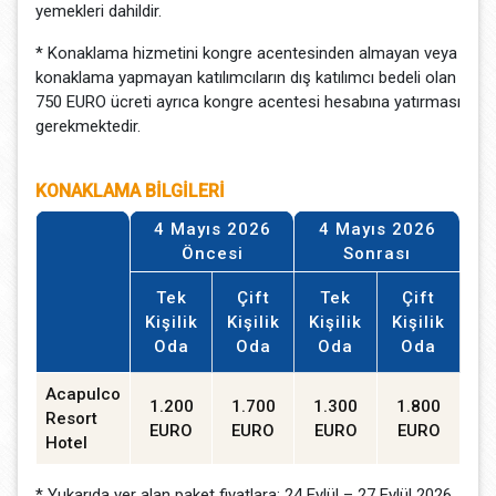
yemekleri dahildir.
* Konaklama hizmetini kongre acentesinden almayan veya
konaklama yapmayan katılımcıların dış katılımcı bedeli olan
750 EURO ücreti ayrıca kongre acentesi hesabına yatırması
gerekmektedir.
KONAKLAMA BİLGİLERİ
4 Mayıs 2026
4 Mayıs 2026
Öncesi
Sonrası
Tek
Çift
Tek
Çift
Kişilik
Kişilik
Kişilik
Kişilik
Oda
Oda
Oda
Oda
Acapulco
1.200
1.700
1.300
1.800
Resort
EURO
EURO
EURO
EURO
Hotel
* Yukarıda yer alan paket fiyatlara; 24 Eylül – 27 Eylül 2026