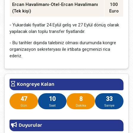
Ercan Havalimanı-Otel-Ercan Havalimanı
100
(Tek kişi)
Euro
- Yukardaki fiyatlar 24 Eylül geliş ve 27 Eylül dönüş olarak
yapılacak olan toplu transfer fiyatlarıdır.
- Bu tarihler dışında talebiniz olması durumunda kongre
organizasyon sekreteryası ile irtibata geçmenizi rica
ederiz.
Kongreye Kalan
47
10
8
33
Gün
Saat
Dakika
Saniye
Duyurular